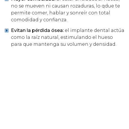
no se mueven ni causan rozaduras, lo qdue te
permite comer, hablar y sonreír con total
comodidad y confianza.
Evitan la pérdida ósea:
el implante dental actúa
como la raíz natural, estimulando el hueso
para que mantenga su volumen y densidad.
Especialistas en implantes de carga
inmediata
Como especialistas en implantología avanzada,
en Sanident trabajamos con implantes de carga
inmediata, que nos permite colocar los