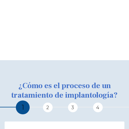
implantes dentales y el mismo día colocar una
prótesis fija provisional. Pero evaluamos cada
caso para determinar si necesitas este o un
implante tradicional de carga posterior. Tu
tratamiento ideal es la prioridad de nuestra
clínica dental en Lugo.
¿Cómo es el proceso de un
tratamiento de implantología?
1
2
3
4