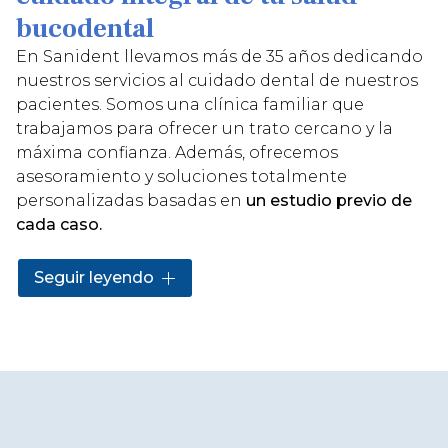
bucodental
En Sanident llevamos más de 35 años dedicando
nuestros servicios al cuidado dental de nuestros
pacientes. Somos una clínica familiar que
trabajamos para ofrecer un trato cercano y la
máxima confianza. Además, ofrecemos
asesoramiento y soluciones totalmente
personalizadas basadas en
un estudio previo de
cada caso.
Nuestra amplia experiencia como clínica dental
Seguir leyendo
en Lugo se combina con
un completo catálogo
de servicios
para ofrecerte un cuidado integral de
tu boca. Cubrimos todas las especialidades:
desde implantes, prótesis y cirugía oral, hasta
ortodoncia (tradicional e invisible), estética
dental y endodoncia. Además, facilitamos el
acceso a nuestros tratamientos a través de