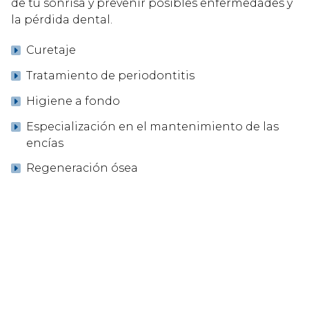
de tu sonrisa y prevenir posibles enfermedades y
la pérdida dental.
Curetaje
Tratamiento de periodontitis
Higiene a fondo
Especialización en el mantenimiento de las
encías
Regeneración ósea
Pide cita en Sanident para revisar
el estado de tus dientes