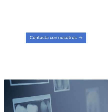
Llama ya a nuestra clínica dental en Lugo.
Concertaremos una revisión con nuestro equipo
de especialistas para determinar cuál es el
tratamiento que necesitas.
Contacta con nosotros